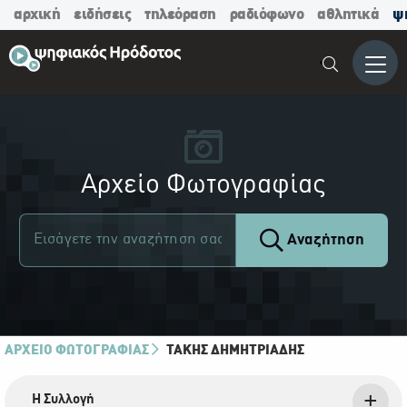
αρχική
ειδήσεις
τηλεόραση
ραδιόφωνο
αθλητικά
ψ
Μενο
Αρχείο Φωτογραφίας
Αναζήτηση
ΑΡΧΕΙΟ ΦΩΤΟΓΡΑΦΙΑΣ
ΤΆΚΗΣ ΔΗΜΗΤΡΙΆΔΗΣ
Η Συλλογή