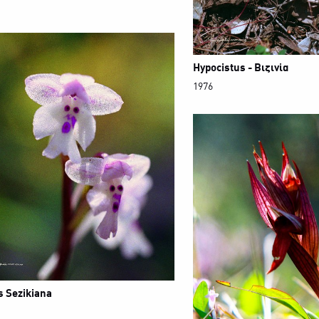
Hypocistus - Βιζινία
1976
s Sezikiana