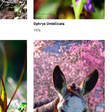
Ophrys Umbilicata
1976