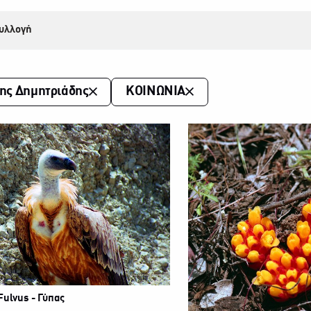
υλλογή
ης Δημητριάδης
ΚΟΙΝΩΝΙΑ
Fulvus - Γύπας