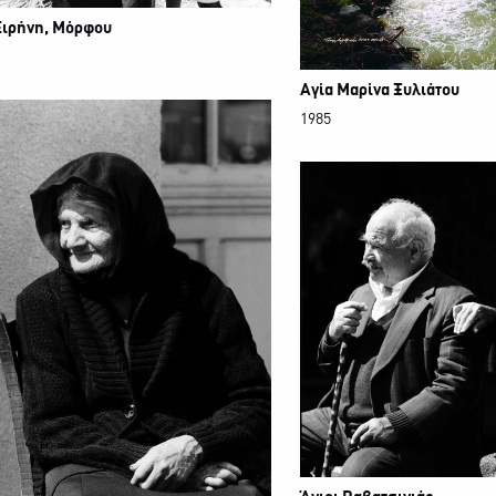
Ειρήνη, Μόρφου
Αγία Μαρίνα Ξυλιάτου
1985