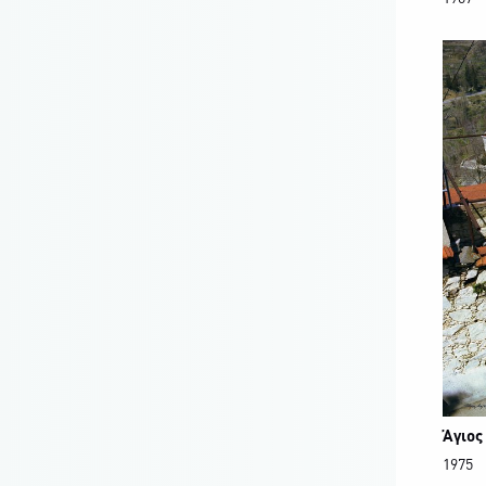
Άγιος
1975