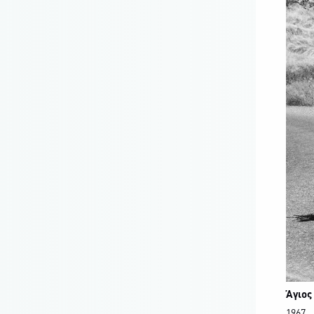
Άγιος
1967