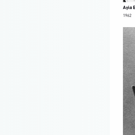
Αγία 
1962