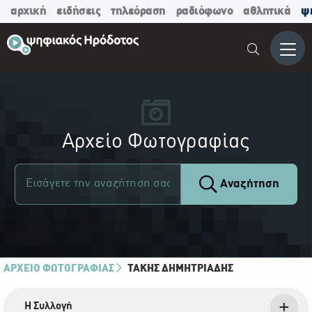
αρχική
ειδήσεις
τηλεόραση
ραδιόφωνο
αθλητικά
ψ
Μενο
Αρχείο Φωτογραφίας
Αναζήτηση
ΑΡΧΕΙΟ ΦΩΤΟΓΡΑΦΙΑΣ
ΤΆΚΗΣ ΔΗΜΗΤΡΙΆΔΗΣ
Η Συλλογή