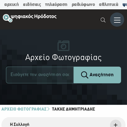
αρχική
ειδήσεις
τηλεόραση
ραδιόφωνο
αθλητικά
ψ
Μενο
Αρχείο Φωτογραφίας
Αναζήτηση
ΑΡΧΕΙΟ ΦΩΤΟΓΡΑΦΙΑΣ
ΤΆΚΗΣ ΔΗΜΗΤΡΙΆΔΗΣ
Η Συλλογή