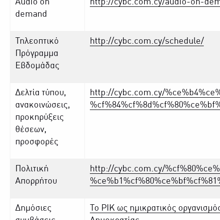
Audio on
http://cybc.com.cy/audio-on-de
demand
Τηλεοπτικό
http://cybc.com.cy/schedule/
Πρόγραμμα
Εβδομάδας
Δελτία τύπου,
http://cybc.com.cy/%ce%b4%
ανακοινώσεις,
%cf%84%cf%8d%cf%80%ce%bf%
προκηρύξεις
θέσεων,
προσφορές
Πολιτική
http://cybc.com.cy/%cf%80%
Απορρήτου
%ce%b1%cf%80%ce%bf%cf%81
Δημόσιες
Το ΡΙΚ ως ημικρατικός οργανισμό