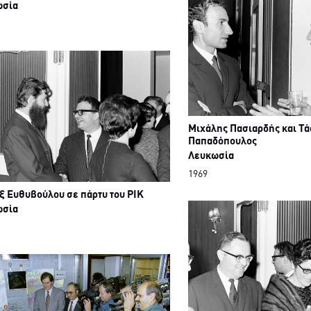
ωσία
Μιχάλης Πασιαρδής και Τ
Παπαδόπουλος
Λευκωσία
1969
ξ Ευθυβούλου σε πάρτυ του ΡΙΚ
ωσία