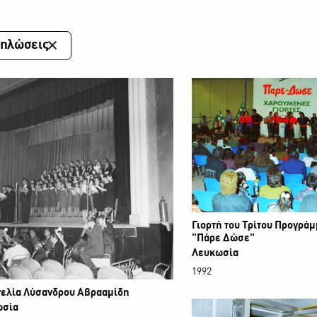
ηλώσεις
Γιορτή του Τρίτου Προγράμ
"Πάρε Δώσε"
Λευκωσία
1992
ελία Λύσανδρου Αβρααμίδη
ωσία