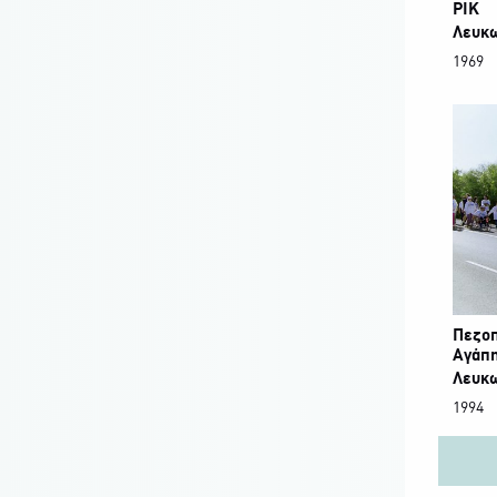
ΡΙΚ
Λευκ
1969
Πεζοπ
Αγάπ
Λευκ
1994