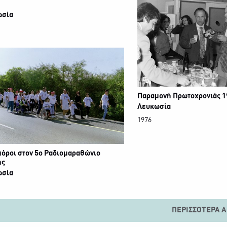
ωσία
Παραμονή Πρωτοχρονιάς 1
Λευκωσία
1976
όροι στον 5ο Ραδιομαραθώνιο
ης
ωσία
ΠΕΡΙΣΣΌΤΕΡΑ Α