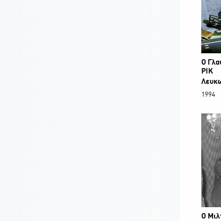
Ο Γλα
ΡΙΚ
Λευκ
1994
Ο Μιλ