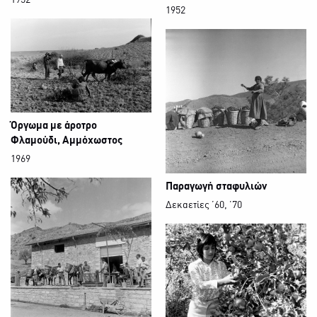
1952
1952
Όργωμα με άροτρο
Φλαμούδι, Αμμόχωστος
1969
Παραγωγή σταφυλιών
Δεκαετίες ’60, ΄70