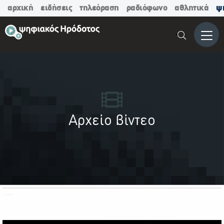
αρχική
ειδήσεις
τηλεόραση
ραδιόφωνο
αθλητικά
ψ
Μενο
Αρχείο βίντεο
ΟΛΕΣ ΟΙ ΚΑΤΗΓΟΡΙΕΣ