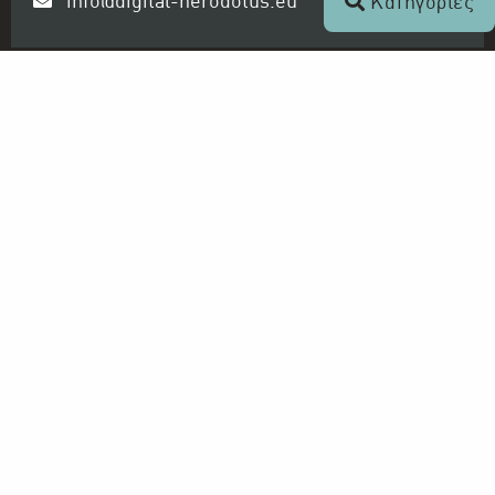
info@digital-herodotus.eu
Κατηγορίες
Ραδιοφωνικό Ίδρυμα Κύπρου
Ο Οργανισμός
Αρχείο ΡΙΚ - Ψηφιακός Ηρόδοτος
Τηλεόραση και Ραδιόφωνο
ΡΙΚ 1
ΡΙΚ 2
ΡΙΚ HD
ΡΙΚ SAT
ΠΡΩΤΟ ΠΡΟΓΡΑΜΜΑ ΡΙΚ
ΔΕΥΤΕΡΟ ΠΡΟΓΡΑΜΜΑ ΡΙΚ
ΤΡΙΤΟ ΠΡΟΓΡΑΜΜΑ ΡΙΚ