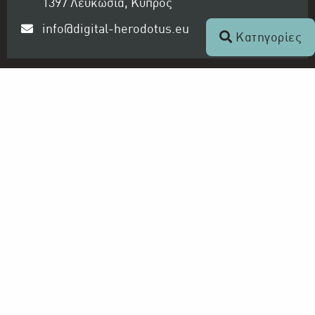
1397 Λευκωσία, Κύπρος
info@digital-herodotus.eu
Κατηγορίες
Ραδιοφωνικό Ίδρυμα Κύπρου
Ο Οργανισμός
Αρχείο ΡΙΚ - Ψηφιακός Ηρόδοτος
Τηλεόραση και Ραδιόφωνο
ΡΙΚ 1
ΡΙΚ 2
ΡΙΚ HD
ΡΙΚ SAT
ΠΡΩΤΟ ΠΡΟΓΡΑΜΜΑ ΡΙΚ