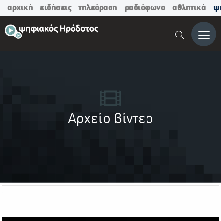
αρχική
ειδήσεις
τηλεόραση
ραδιόφωνο
αθλητικά
ψ
Μενο
Αρχείο βίντεο
ΟΛΕΣ ΟΙ ΚΑΤΗΓΟΡΙΕΣ