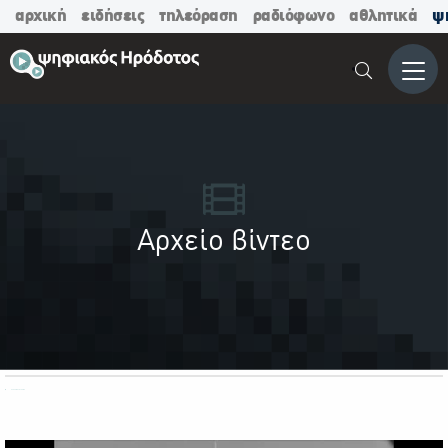
αρχική
ειδήσεις
τηλεόραση
ραδιόφωνο
αθλητικά
ψ
Μενο
Αρχείο βίντεο
ΟΛΕΣ ΟΙ ΚΑΤΗΓΟΡΙΕΣ