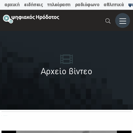
αρχική
ειδήσεις
τηλεόραση
ραδιόφωνο
αθλητικά
ψ
Μενο
Αρχείο βίντεο
ΟΛΕΣ ΟΙ ΚΑΤΗΓΟΡΙΕΣ