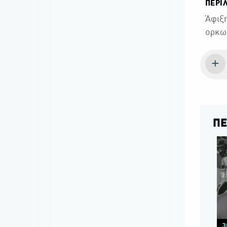
ΠΕΡΙ
Άφιξη
ορκωμ
ΠΕ
3