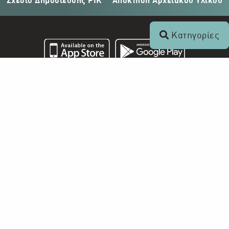
Σχέδιο Δημοσίευσης ΡΙΚ
Απόκτηση Αρχειακού Υλικού
Κατηγορίες
Επικοινωνία
+357 22 862 000
Ραδιοφωνικό Ίδρυμα Κύπρου
Τ.Θ. 24824
1397 Λευκωσία, Κύπρος
info@digital-herodotus.eu