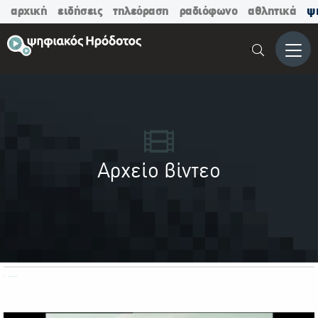
αρχική
ειδήσεις
τηλεόραση
ραδιόφωνο
αθλητικά
ψ
Μενο
Αρχείο βίντεο
ΟΛΕΣ ΟΙ ΚΑΤΗΓΟΡΙΕΣ