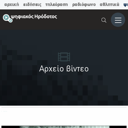
αρχική
ειδήσεις
τηλεόραση
ραδιόφωνο
αθλητικά
ψ
Μενο
Αρχείο βίντεο
ΟΛΕΣ ΟΙ ΚΑΤΗΓΟΡΙΕΣ