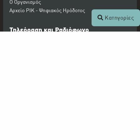
Ο Οργανισμός
Αρχείο ΡΙΚ - Ψηφιακός Ηρόδοτος
Κατηγορίες
Τηλεόραση και Ραδιόφωνο
ΡΙΚ 1
ΡΙΚ 2
ΡΙΚ HD
ΡΙΚ SAT
ΠΡΩΤΟ ΠΡΟΓΡΑΜΜΑ ΡΙΚ
ΔΕΥΤΕΡΟ ΠΡΟΓΡΑΜΜΑ ΡΙΚ
ΤΡΙΤΟ ΠΡΟΓΡΑΜΜΑ ΡΙΚ
ΤΕΤΑΡΤΟ ΠΡΟΓΡΑΜΜΑ ΡΙΚ - CLASSIC
Συνεργασία με: