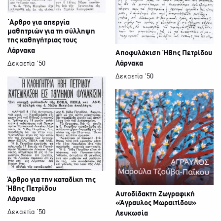
‘Αρθρο για απεργία
μαθητριών για τη σύλληψη
της καθηγήτριας τους
Λάρνακα
Αποφυλάκιση Ήβης Πετρίδου
Λάρνακα
Δεκαετία '50
Δεκαετία '50
Άρθρο για την καταδίκη της
Ήβης Πετρίδου
Αυτοδίδακτη Ζωγραφική
Λάρνακα
«Άγραυλος Μωραιτίδου»
Δεκαετία '50
Λευκωσία