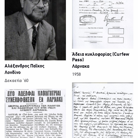
Άδεια κυκλοφορίας (Curfew
Pass)
Αλέξανδρος Παΐκος
Λάρνακα
Λονδίνο
1958
Δεκαετία '60