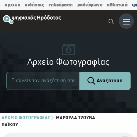
αρχική
ειδήσεις
τηλεόραση
ραδιόφωνο
αθλητικά
ψ
Μενο
Αρχείο Φωτογραφίας
Αναζήτηση
ΑΡΧΕΙΟ ΦΩΤΟΓΡΑΦΙΑΣ
ΜΑΡΟΎΛΑ ΤΖΟΎΒΑ-
ΠΑΪ́ΚΟΥ