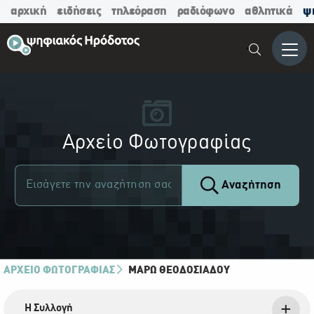
αρχική
ειδήσεις
τηλεόραση
ραδιόφωνο
αθλητικά
ψ
Μενο
Αρχείο Φωτογραφίας
Αναζήτηση
ΑΡΧΕΙΟ ΦΩΤΟΓΡΑΦΙΑΣ
ΜΆΡΩ ΘΕΟΔΟΣΙΆΔΟΥ
Η Συλλογή