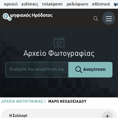
αρχική
ειδήσεις
τηλεόραση
ραδιόφωνο
αθλητικά
ψ
Μενο
Αρχείο Φωτογραφίας
Αναζήτηση
ΑΡΧΕΙΟ ΦΩΤΟΓΡΑΦΙΑΣ
ΜΆΡΩ ΘΕΟΔΟΣΙΆΔΟΥ
Η Συλλογή