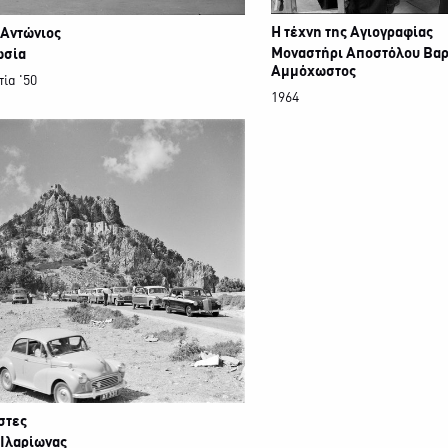
Η τέχνη της Αγιογραφίας
 Αντώνιος
Μοναστήρι Αποστόλου Βαρ
ωσία
Αμμόχωστος
ία '50
1964
στες
 Ιλαρίωνας