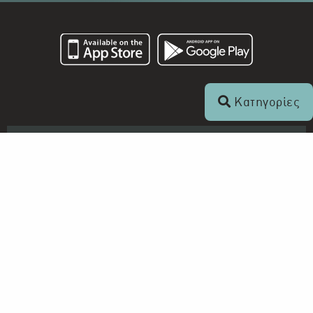
Κατηγορίες
Επικοινωνία
+357 22 862 000
Ραδιοφωνικό Ίδρυμα Κύπρου
Τ.Θ. 24824
1397 Λευκωσία, Κύπρος
info@digital-herodotus.eu