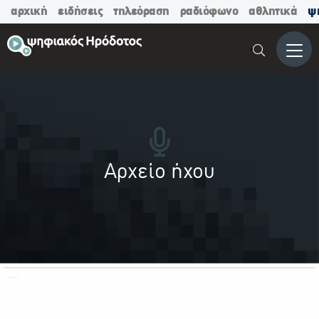
αρχική
ειδήσεις
τηλεόραση
ραδιόφωνο
αθλητικά
ψ
Μενο
Αρχείο ήχου
ΟΛΕΣ ΟΙ ΚΑΤΗΓΟΡΙΕΣ