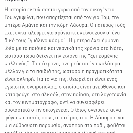
Η ιστορία εκτυλίσσεται γύρω από την οικογένεια
Γουίνγκφιλντ, που απαρτίζεται από τον γιο Τομ, την
μητέρα Αμάντα και την κόρη Λάουρα. Ο πατέρας τούς
έχει εγκαταλείψει για χρόνια κι εκείνοι ζουν σ' ένα
δικό τους "γυάλινο κόσμο". Η μητέρα έχει έμμονη
ιδέα με τα παιδικά και νεανικά της χρόνια στο Νότο,
ωστόσο τώρα δείχνει την εικόνα της "ξεπεσμένης
καλλονής". Ταυτόχρονα, ονειρεύεται ένα καλύτερο
μέλλον για τα παιδιά της, ωστόσο η πραγματικότητα
είναι σκληρή. Για το γιο της, θεωρεί ότι είναι ένας
εγωιστής ονειροπόλος, ο οποίος είναι ανεύθυνος και
καταφεύγει στο αλκοόλ, στην ποίηση, στη λογοτεχνία
και τον κινηματογράφο, αντί να συνεισφέρει
ουσιαστικά στην οικογένεια. Ο ίδιος ονειρεύεται να
φύγει και αυτός όπως ο πατέρας του. Η Λάουρα είναι
μια εύθραυστη παρουσία, ανάπηρη στο πόδι, φοβάται