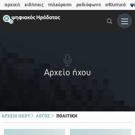
αρχική
ειδήσεις
τηλεόραση
ραδιόφωνο
αθλητικά
ψ
Μενο
Αρχείο ήχου
ΑΡΧΕΙΟ ΉΧΟΥ
ΛΟΓΟΣ
ΠΟΛΙΤΙΚΗ