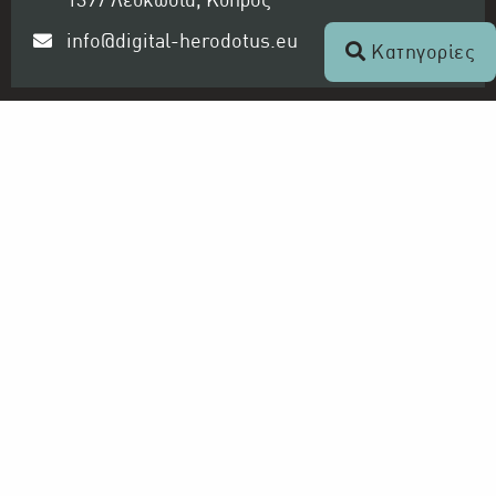
1397 Λευκωσία, Κύπρος
info@digital-herodotus.eu
Κατηγορίες
Ραδιοφωνικό Ίδρυμα Κύπρου
Ο Οργανισμός
Αρχείο ΡΙΚ - Ψηφιακός Ηρόδοτος
Τηλεόραση και Ραδιόφωνο
ΡΙΚ 1
ΡΙΚ 2
ΡΙΚ HD
ΡΙΚ SAT
ΠΡΩΤΟ ΠΡΟΓΡΑΜΜΑ ΡΙΚ
ΔΕΥΤΕΡΟ ΠΡΟΓΡΑΜΜΑ ΡΙΚ