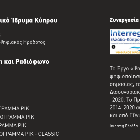
ικό Ίδρυμα Κύπρου
Συνεργασία 
ς
 Ψηφιακός Ηρόδοτος
η και Ραδιόφωνο
Το Έργο «Ψη
ψηφιοποίηση
σημασίας, τ
Διασυνοριακ
-2020. Το Π
2014-2020 σ
ΓΡΑΜΜΑ ΡΙΚ
και από Εθν
ΡΟΓΡΑΜΜΑ ΡΙΚ
ΡΑΜΜΑ ΡΙΚ
Interreg Ελλάδα
ΟΓΡΑΜΜΑ ΡΙΚ - CLASSIC