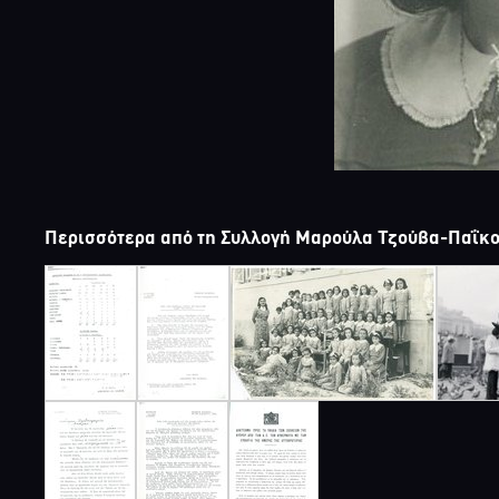
Περισσότερα από τη Συλλογή Μαρούλα Τζούβα-Παΐκ