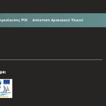
ημοσίευσης ΡΙΚ
Απόκτηση Αρχειακού Υλικού
με: