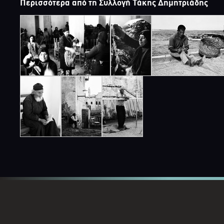
Περισσότερα από τη Συλλογή Τάκης Δημητριάδης