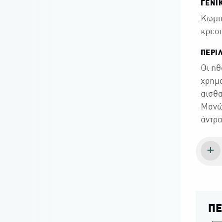
ΓΕΝΙ
Κωμικ
κρεοπ
ΠΕΡΙ
Οι ηθ
χρημα
αισθα
Μανώλ
άντρα
ΠΕ