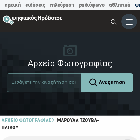
αρχική
ειδήσεις
τηλεόραση
ραδιόφωνο
αθλητικά
ψ
Μενο
Αρχείο Φωτογραφίας
Αναζήτηση
ΑΡΧΕΙΟ ΦΩΤΟΓΡΑΦΙΑΣ
ΜΑΡΟΎΛΑ ΤΖΟΎΒΑ-
ΠΑΪ́ΚΟΥ