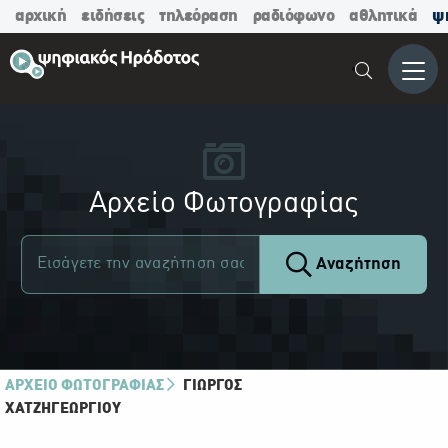
αρχική
ειδήσεις
τηλεόραση
ραδιόφωνο
αθλητικά
ψ
Μενο
Αρχείο Φωτογραφίας
Αναζήτηση
ΑΡΧΕΙΟ ΦΩΤΟΓΡΑΦΙΑΣ
ΓΙΏΡΓΟΣ
ΧΑΤΖΗΓΕΩΡΓΊΟΥ