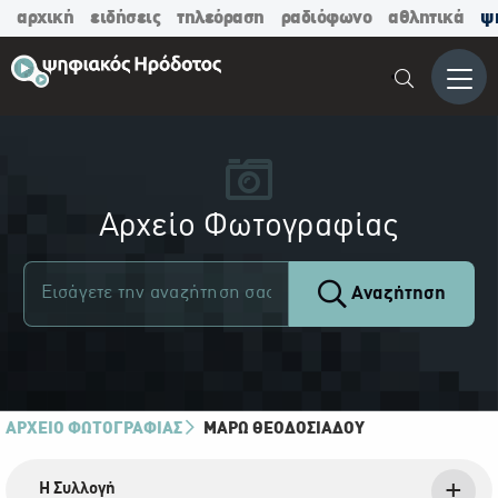
αρχική
ειδήσεις
τηλεόραση
ραδιόφωνο
αθλητικά
ψ
Μενο
Αρχείο Φωτογραφίας
Αναζήτηση
ΑΡΧΕΙΟ ΦΩΤΟΓΡΑΦΙΑΣ
ΜΆΡΩ ΘΕΟΔΟΣΙΆΔΟΥ
Η Συλλογή