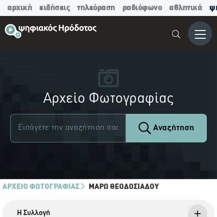
αρχική
ειδήσεις
τηλεόραση
ραδιόφωνο
αθλητικά
ψ
Μενο
Αρχείο Φωτογραφίας
Αναζήτηση
ΑΡΧΕΙΟ ΦΩΤΟΓΡΑΦΙΑΣ
ΜΆΡΩ ΘΕΟΔΟΣΙΆΔΟΥ
Η Συλλογή