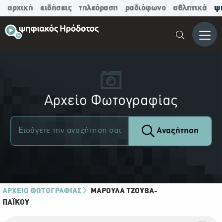
αρχική
ειδήσεις
τηλεόραση
ραδιόφωνο
αθλητικά
ψ
Μενο
Αρχείο Φωτογραφίας
Αναζήτηση
ΑΡΧΕΙΟ ΦΩΤΟΓΡΑΦΙΑΣ
ΜΑΡΟΎΛΑ ΤΖΟΎΒΑ-
ΠΑΪ́ΚΟΥ