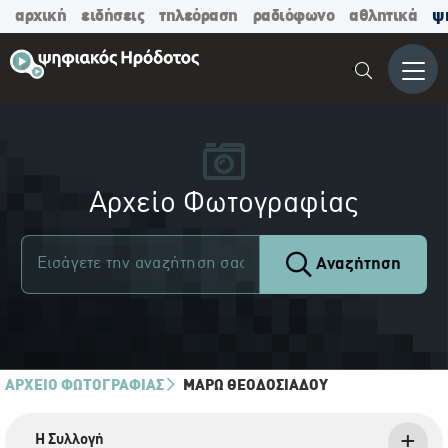
αρχική
ειδήσεις
τηλεόραση
ραδιόφωνο
αθλητικά
ψ
Μενο
Αρχείο Φωτογραφίας
Αναζήτηση
ΑΡΧΕΙΟ ΦΩΤΟΓΡΑΦΙΑΣ
ΜΆΡΩ ΘΕΟΔΟΣΙΆΔΟΥ
Η Συλλογή