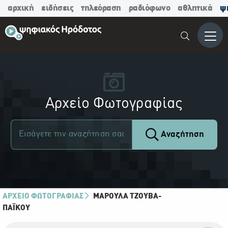
αρχική
ειδήσεις
τηλεόραση
ραδιόφωνο
αθλητικά
ψ
Μενο
Αρχείο Φωτογραφίας
Αναζήτηση
ΑΡΧΕΙΟ ΦΩΤΟΓΡΑΦΙΑΣ
ΜΑΡΟΎΛΑ ΤΖΟΎΒΑ-
ΠΑΪ́ΚΟΥ