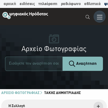
αρχική
ειδήσεις
τηλεόραση
ραδιόφωνο
αθλητικά
ψ
Μενο
Αρχείο Φωτογραφίας
Αναζήτηση
ΑΡΧΕΙΟ ΦΩΤΟΓΡΑΦΙΑΣ
ΤΆΚΗΣ ΔΗΜΗΤΡΙΆΔΗΣ
Η Συλλογή