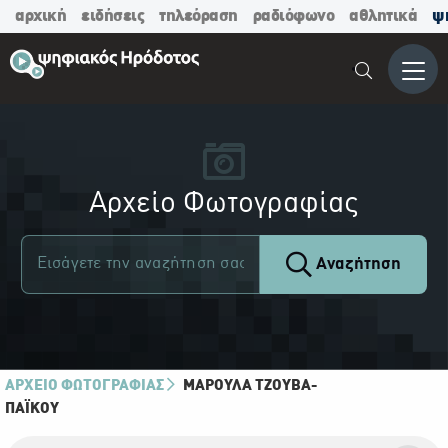
αρχική
ειδήσεις
τηλεόραση
ραδιόφωνο
αθλητικά
ψ
Μενο
Αρχείο Φωτογραφίας
Αναζήτηση
ΑΡΧΕΙΟ ΦΩΤΟΓΡΑΦΙΑΣ
ΜΑΡΟΎΛΑ ΤΖΟΎΒΑ-
ΠΑΪ́ΚΟΥ