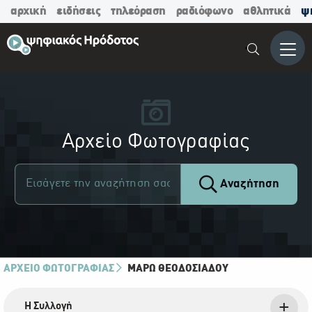
αρχική
ειδήσεις
τηλεόραση
ραδιόφωνο
αθλητικά
ψ
Μενο
Αρχείο Φωτογραφίας
Αναζήτηση
ΑΡΧΕΙΟ ΦΩΤΟΓΡΑΦΙΑΣ
ΜΆΡΩ ΘΕΟΔΟΣΙΆΔΟΥ
Η Συλλογή