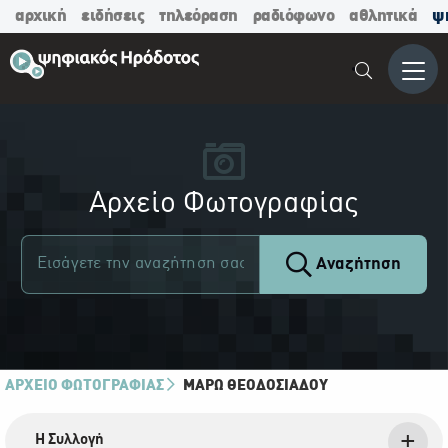
αρχική
ειδήσεις
τηλεόραση
ραδιόφωνο
αθλητικά
ψ
Μενο
Αρχείο Φωτογραφίας
Αναζήτηση
ΑΡΧΕΙΟ ΦΩΤΟΓΡΑΦΙΑΣ
ΜΆΡΩ ΘΕΟΔΟΣΙΆΔΟΥ
Η Συλλογή