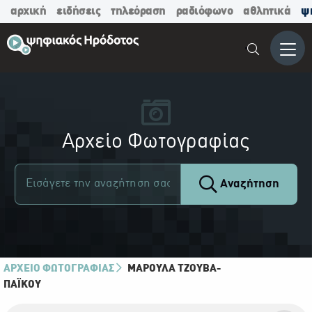
αρχική
ειδήσεις
τηλεόραση
ραδιόφωνο
αθλητικά
ψ
Μενο
Αρχείο Φωτογραφίας
Αναζήτηση
ΑΡΧΕΙΟ ΦΩΤΟΓΡΑΦΙΑΣ
ΜΑΡΟΎΛΑ ΤΖΟΎΒΑ-
ΠΑΪ́ΚΟΥ