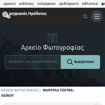
αρχική
ειδήσεις
τηλεόραση
ραδιόφωνο
αθλητικά
ψ
Μενο
Αρχείο Φωτογραφίας
Αναζήτηση
ΑΡΧΕΙΟ ΦΩΤΟΓΡΑΦΙΑΣ
ΜΑΡΟΎΛΑ ΤΖΟΎΒΑ-
ΠΑΪ́ΚΟΥ