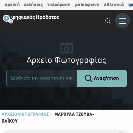
αρχική
ειδήσεις
τηλεόραση
ραδιόφωνο
αθλητικά
ψ
Μενο
Αρχείο Φωτογραφίας
Αναζήτηση
ΑΡΧΕΙΟ ΦΩΤΟΓΡΑΦΙΑΣ
ΜΑΡΟΎΛΑ ΤΖΟΎΒΑ-
ΠΑΪ́ΚΟΥ