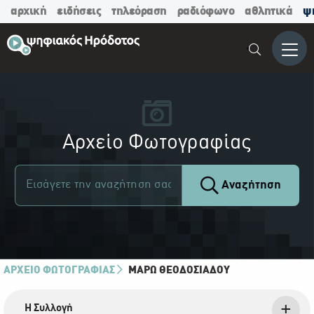
αρχική
ειδήσεις
τηλεόραση
ραδιόφωνο
αθλητικά
ψ
Μενο
Αρχείο Φωτογραφίας
Αναζήτηση
ΑΡΧΕΙΟ ΦΩΤΟΓΡΑΦΙΑΣ
ΜΆΡΩ ΘΕΟΔΟΣΙΆΔΟΥ
Η Συλλογή