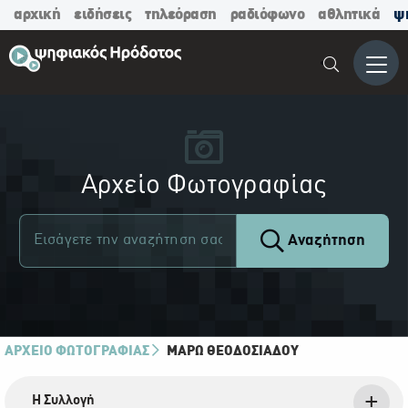
αρχική
ειδήσεις
τηλεόραση
ραδιόφωνο
αθλητικά
ψ
Μενο
Αρχείο Φωτογραφίας
Αναζήτηση
ΑΡΧΕΙΟ ΦΩΤΟΓΡΑΦΙΑΣ
ΜΆΡΩ ΘΕΟΔΟΣΙΆΔΟΥ
Η Συλλογή