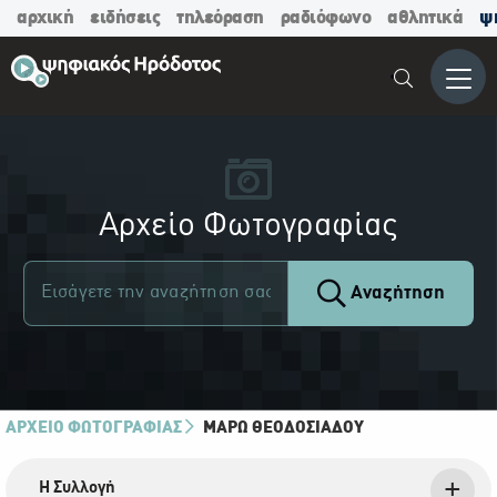
αρχική
ειδήσεις
τηλεόραση
ραδιόφωνο
αθλητικά
ψ
Μενο
Αρχείο Φωτογραφίας
Αναζήτηση
ΑΡΧΕΙΟ ΦΩΤΟΓΡΑΦΙΑΣ
ΜΆΡΩ ΘΕΟΔΟΣΙΆΔΟΥ
Η Συλλογή