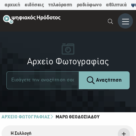
αρχική
ειδήσεις
τηλεόραση
ραδιόφωνο
αθλητικά
ψ
Μενο
Αρχείο Φωτογραφίας
Αναζήτηση
ΑΡΧΕΙΟ ΦΩΤΟΓΡΑΦΙΑΣ
ΜΆΡΩ ΘΕΟΔΟΣΙΆΔΟΥ
Η Συλλογή