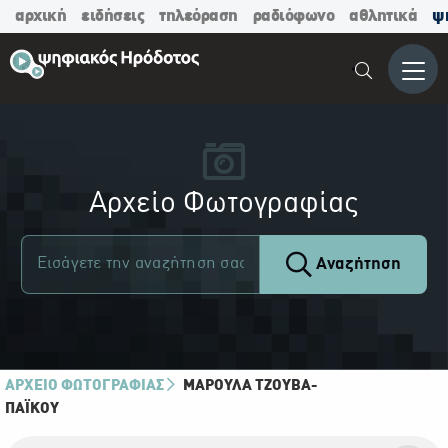
αρχική
ειδήσεις
τηλεόραση
ραδιόφωνο
αθλητικά
ψ
Μενο
Αρχείο Φωτογραφίας
Αναζήτηση
ΑΡΧΕΙΟ ΦΩΤΟΓΡΑΦΙΑΣ
ΜΑΡΟΎΛΑ ΤΖΟΎΒΑ-
ΠΑΪ́ΚΟΥ