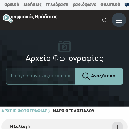
αρχική
ειδήσεις
τηλεόραση
ραδιόφωνο
αθλητικά
ψ
Μενο
Αρχείο Φωτογραφίας
Αναζήτηση
ΑΡΧΕΙΟ ΦΩΤΟΓΡΑΦΙΑΣ
ΜΆΡΩ ΘΕΟΔΟΣΙΆΔΟΥ
Η Συλλογή