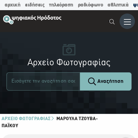
αρχική
ειδήσεις
τηλεόραση
ραδιόφωνο
αθλητικά
ψ
Μενο
Αρχείο Φωτογραφίας
Αναζήτηση
ΑΡΧΕΙΟ ΦΩΤΟΓΡΑΦΙΑΣ
ΜΑΡΟΎΛΑ ΤΖΟΎΒΑ-
ΠΑΪ́ΚΟΥ