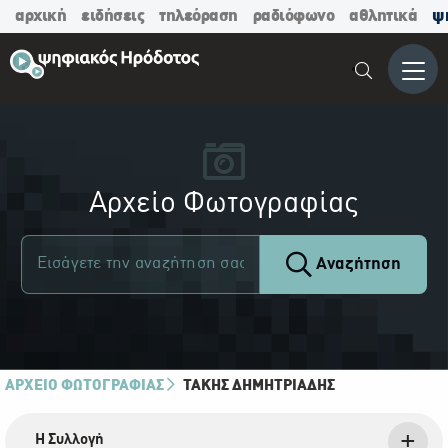
αρχική
ειδήσεις
τηλεόραση
ραδιόφωνο
αθλητικά
ψ
Μενο
Αρχείο Φωτογραφίας
Αναζήτηση
ΑΡΧΕΙΟ ΦΩΤΟΓΡΑΦΙΑΣ
ΤΆΚΗΣ ΔΗΜΗΤΡΙΆΔΗΣ
Η Συλλογή