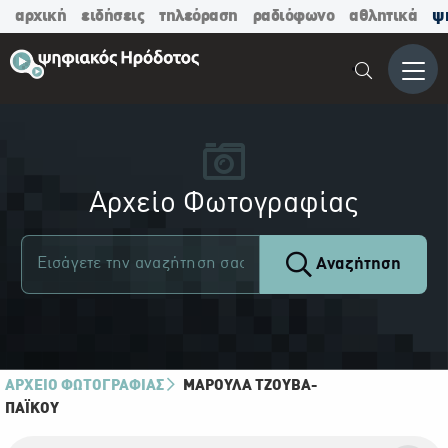
αρχική
ειδήσεις
τηλεόραση
ραδιόφωνο
αθλητικά
ψ
Μενο
Αρχείο Φωτογραφίας
Αναζήτηση
ΑΡΧΕΙΟ ΦΩΤΟΓΡΑΦΙΑΣ
ΜΑΡΟΎΛΑ ΤΖΟΎΒΑ-
ΠΑΪ́ΚΟΥ