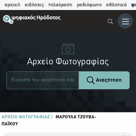
αρχική
ειδήσεις
τηλεόραση
ραδιόφωνο
αθλητικά
ψ
Μενο
Αρχείο Φωτογραφίας
Αναζήτηση
ΑΡΧΕΙΟ ΦΩΤΟΓΡΑΦΙΑΣ
ΜΑΡΟΎΛΑ ΤΖΟΎΒΑ-
ΠΑΪ́ΚΟΥ