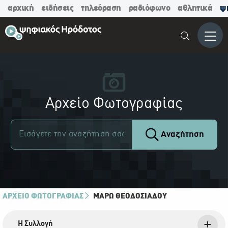
αρχική
ειδήσεις
τηλεόραση
ραδιόφωνο
αθλητικά
ψ
Μενο
Αρχείο Φωτογραφίας
Αναζήτηση
ΑΡΧΕΙΟ ΦΩΤΟΓΡΑΦΙΑΣ
ΜΆΡΩ ΘΕΟΔΟΣΙΆΔΟΥ
Η Συλλογή